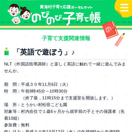
本文へ
子育て支援関連情報
「英語で遊ぼう」♪
NLT（外国語指導講師）と楽しく英語に触れて一緒に遊んでみま
せんか。
期 間：
平成３０年11月6日（火）
時 間：午前
9
時
45
分～
10
時
30
分
（終了後，11時15分まで支援室を開放します。）
場 所：とうかい村松宿こども園
対象等：村内在住で１歳6ヶ月から就学前の子とその保護者（先
着10組）
参加費：無料
申し込み：平成３０年10月17日（水）の午後
9
時から午後
5
時