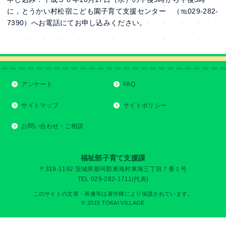
に，とうかい村松宿こども園子育て支援センター （℡029-
282-
7390
）へお電話にてお申し込みください。
アンケート
FAQ
サイトマップ
サイトポリシー
お問い合わせ・ご相談
福祉部子育て支援課
〒319-1192 茨城県那珂郡東海村東海三丁目７番１号
TEL 029-282-1711(代表)
このサイトの文章・画像等は著作権により保護されています。
© 2015 TOKAI VILLAGE