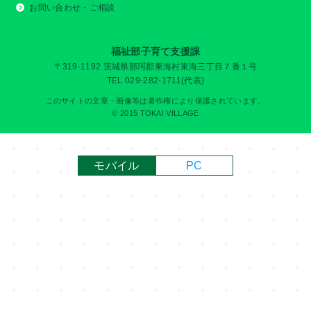
お問い合わせ・ご相談
福祉部子育て支援課
〒319-1192 茨城県那珂郡東海村東海三丁目７番１号
TEL 029-282-1711(代表)
このサイトの文章・画像等は著作権により保護されています。
© 2015 TOKAI VILLAGE
モバイル
PC