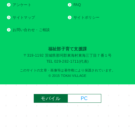
アンケート
FAQ
サイトマップ
サイトポリシー
お問い合わせ・ご相談
福祉部子育て支援課
〒319-1192 茨城県那珂郡東海村東海三丁目７番１号
TEL 029-282-1711(代表)
このサイトの文章・画像等は著作権により保護されています。
© 2015 TOKAI VILLAGE
モバイル
PC