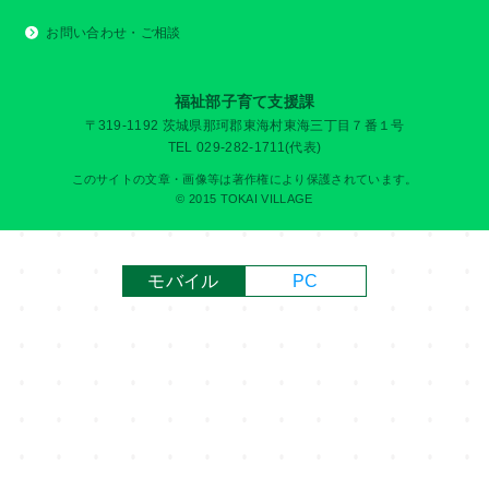
お問い合わせ・ご相談
福祉部子育て支援課
〒319-1192 茨城県那珂郡東海村東海三丁目７番１号
TEL 029-282-1711(代表)
このサイトの文章・画像等は著作権により保護されています。
© 2015 TOKAI VILLAGE
モバイル
PC