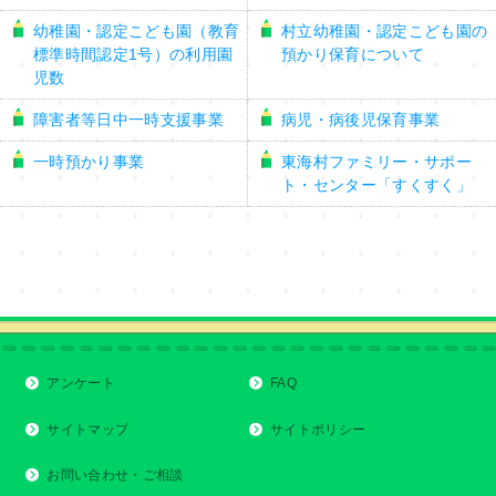
幼稚園・認定こども園（教育
村立幼稚園・認定こども園の
標準時間認定1号）の利用園
預かり保育について
児数
障害者等日中一時支援事業
病児・病後児保育事業
一時預かり事業
東海村ファミリー・サポー
ト・センター「すくすく」
アンケート
FAQ
サイトマップ
サイトポリシー
お問い合わせ・ご相談