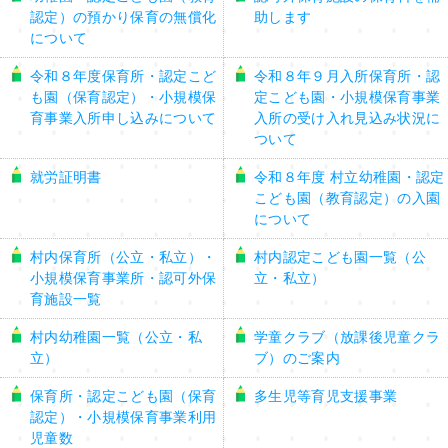
認定）の預かり保育の無償化
助します
について
令和８年度保育所・認定こど
令和８年９月入所保育所・認
も園（保育認定）・小規模保
定こども園・小規模保育事業
育事業入所申し込みについて
入所の受け入れ見込み状況に
ついて
就労証明書
令和８年度 村立幼稚園・認定
こども園（教育認定）の入園
について
村内保育所（公立・私立）・
村内認定こども園一覧（公
小規模保育事業所・認可外保
立・私立）
育施設一覧
村内幼稚園一覧（公立・私
学童クラブ（放課後児童クラ
立）
ブ）のご案内
保育所・認定こども園（保育
多生児等育児支援事業
認定）・小規模保育事業利用
児童数