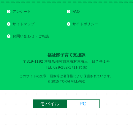
アンケート
FAQ
サイトマップ
サイトポリシー
お問い合わせ・ご相談
福祉部子育て支援課
〒319-1192 茨城県那珂郡東海村東海三丁目７番１号
TEL 029-282-1711(代表)
このサイトの文章・画像等は著作権により保護されています。
© 2015 TOKAI VILLAGE
モバイル
PC