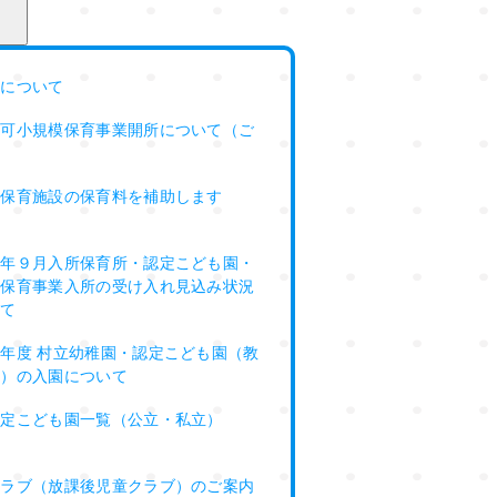
料について
認可小規模保育事業開所について（ご
）
外保育施設の保育料を補助します
８年９月入所保育所・認定こども園・
模保育事業入所の受け入れ見込み状況
いて
年度 村立幼稚園・認定こども園（教
定）の入園について
認定こども園一覧（公立・私立）
クラブ（放課後児童クラブ）のご案内