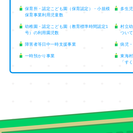
保育所・認定こども園（保育認定）・小規模
多生
保育事業利用児童数
幼稚園・認定こども園（教育標準時間認定1
村立
号）の利用園児数
つい
障害者等日中一時支援事業
病児
一時預かり事業
東海
「す