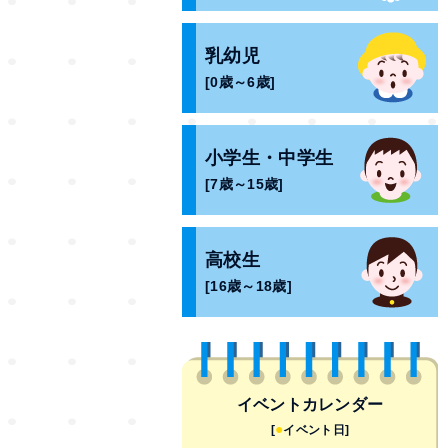
乳幼児
[0歳～6歳]
小学生・中学生
[7歳～15歳]
高校生
[16歳～18歳]
イベントカレンダー
●
[
イベント日]