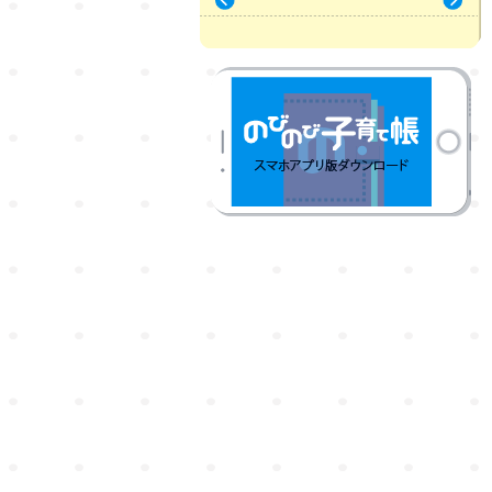
« 7月
9月 »
のびのび子育て帳