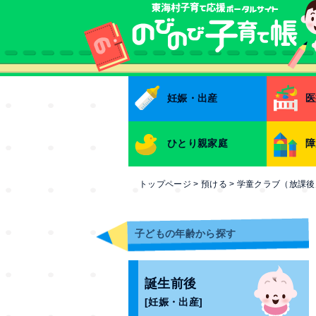
本文へ
妊娠・出産
医
ひとり親家庭
障
トップページ
>
預ける
>
学童クラブ（放課後
子どもの年齢から探す
誕生前後
[妊娠・出産]