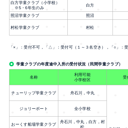
白方学童クラブ（小学校）
白方
※5・6年生のみ
照沼学童クラブ
照沼
村松学童クラブ
村松
「×」：受付不可，「△」：受付可（１～３名空き），「○」：
学童クラブの年度途中入所の受付状況（民間学童クラブ）
利用可能
名称
受
小学校区
チューリップ学童クラブ
舟石川，中丸
ジョリーボート
全小学校
舟石川，中丸，白方，村
おーくす船場学童クラブ
松