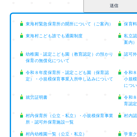
東海村緊急保育所の開所について（ご案内）
保育
東海村こども誰でも通園制度
私立
案内
幼稚園・認定こども園（教育認定）の預かり
認可
保育の無償化について
令和８年度保育所・認定こども園（保育認
令和
定）・小規模保育事業入所申し込みについて
小規
につ
就労証明書
令和８
育認
村内保育所（公立・私立）・小規模保育事業
村内
所・認可外保育施設一覧
村内幼稚園一覧（公立・私立）
学童