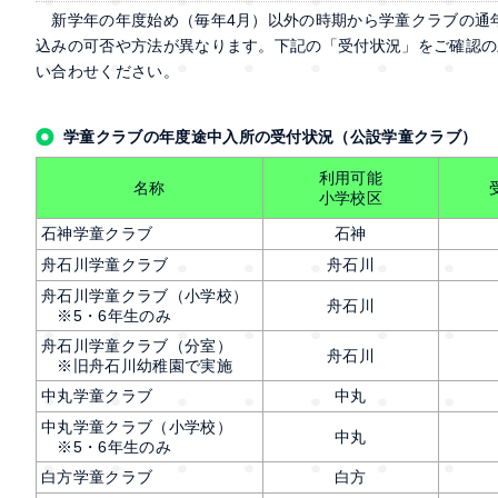
新学年の年度始め（毎年4月）以外の時期から学童クラブの通
込みの可否や方法が異なります。下記の「受付状況」をご確認の
い合わせください。
学童クラブの年度途中入所の受付状況（公設学童クラブ） 
利用可能
名称
小学校区
石神学童クラブ
石神
舟石川学童クラブ
舟石川
舟石川学童クラブ（小学校）
舟石川
※5・6年生のみ
舟石川学童クラブ（分室）
舟石川
※旧舟石川幼稚園で実施
中丸学童クラブ
中丸
中丸学童クラブ（小学校）
中丸
※5・6年生のみ
白方学童クラブ
白方