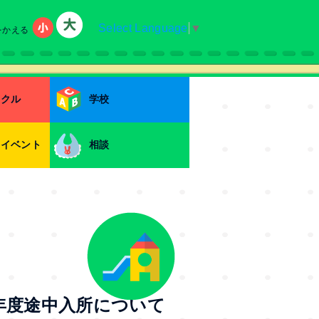
Select Language
▼
をかえる
小
大
ークル
学校
・イベント
相談
年度途中入所について