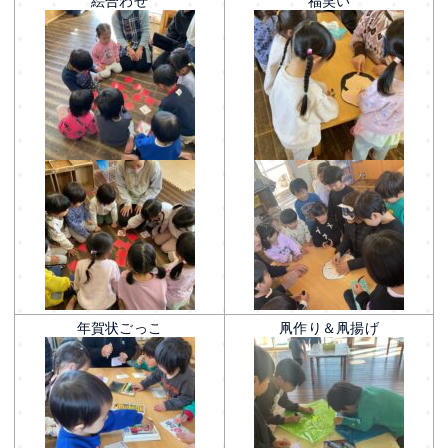
絵合わせ
福笑い
年賀状ごっこ
凧作り＆凧揚げ