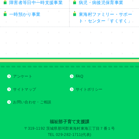
障害者等日中一時支援事業
病児・病後児保育事業
一時預かり事業
東海村ファミリー・サポー
ト・センター「すくすく」
アンケート
FAQ
サイトマップ
サイトポリシー
お問い合わせ・ご相談
福祉部子育て支援課
〒319-1192 茨城県那珂郡東海村東海三丁目７番１号
TEL 029-282-1711(代表)