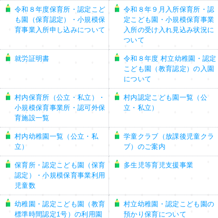
令和８年度保育所・認定こど
令和８年９月入所保育所・認
も園（保育認定）・小規模保
定こども園・小規模保育事業
育事業入所申し込みについて
入所の受け入れ見込み状況に
ついて
就労証明書
令和８年度 村立幼稚園・認定
こども園（教育認定）の入園
について
村内保育所（公立・私立）・
村内認定こども園一覧（公
小規模保育事業所・認可外保
立・私立）
育施設一覧
村内幼稚園一覧（公立・私
学童クラブ（放課後児童クラ
立）
ブ）のご案内
保育所・認定こども園（保育
多生児等育児支援事業
認定）・小規模保育事業利用
児童数
幼稚園・認定こども園（教育
村立幼稚園・認定こども園の
標準時間認定1号）の利用園
預かり保育について