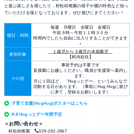
と遊ぶ楽しさを感じたり，村松幼稚園の様子や園の特色など知っ
ていただける場となっております。ぜひ遊びにきてください！
毎週 月曜日 水曜日 金曜日
午前９時～午前１１時３０分
曜日・時間
時間内でしたら自由に出入りすることができます
♪
１歳児から３歳児の未就園児
参加対象
【村内在住】
事前予約は不要です
直接園にお越しください。職員が支援室へ案内し
ます。
その他
月に１回ほど 「Hugっとデー」というみんなで
活動する日があります。（事前にHug Hugに遊び
に来て，登録をお願いします）
子育て支援[HugHug]ポスターはこちら
R８Hugっとデー年間予定
＜お問い合わせ＞
村松幼稚園
029-282-2867