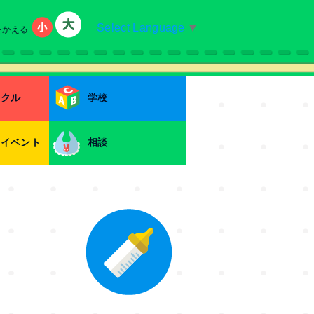
Select Language
▼
をかえる
小
大
ークル
学校
・イベント
相談