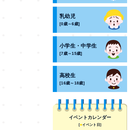
乳幼児
[0歳～6歳]
小学生・中学生
[7歳～15歳]
高校生
[16歳～18歳]
イベントカレンダー
●
[
イベント日]