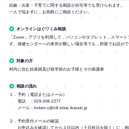
妊娠・出産・子育てに関する相談が自宅等でも受けられます。
一人で悩まずに，お気軽にご相談ください。
オンラインはぐ♡くみ相談
「Zoom」アプリを利用して，パソコンやタブレット，スマー
す。保健センターへの来所が難しい場合等でも，対面でお話がで
対象の方
村内に住む妊産婦及び就学前のお子様とその保護者
相談の流れ
１．予約（電話またはメール）
電話 ：029-306-2277
メール：hoken-c@vill.tokai.ibaraki.jp
２．予約受付メールの確認
お申込みを確認してから３日以内（土日祝日を除く）に，相談