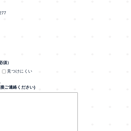
77
必須）
見つけにくい
。
接ご連絡ください)