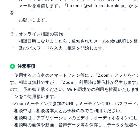
メールを送信します。「hoken-c@vill.tokai.ibaraki
を
お願いします。
３．オンライン相談の実施
相談日時になりましたら，通知されたメールの参加URLを相談
及びパスワードを入力し相談を開始します。
注意事項
・使用するご自身のスマートフォン等に，「Zoom」アプリを
す。相談は無料ですが，「Zoom」利用時は通信料が発生しま
ので，予め御了承ください。Wi-Fi環境での利用を推奨いたしま
ョンをご使用願います。
・Zoomミーティング参加のURL，ミーティングID，パスワー
・相談中は，相談者本人とお子様のみでご利用ください。
・相談時は，アプリケーションのビデオ，オーディオをオンにし
・相談時の画像や動画，音声データ等を保存し，データを他者へ