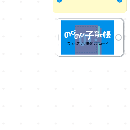
« 7月
9月 »
のびのび子育て帳