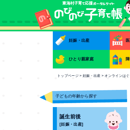
本文へ
妊娠・出産
医
ひとり親家庭
障
トップページ
>
妊娠・出産
>
オンラインはぐ
子どもの年齢から探す
誕生前後
[妊娠・出産]