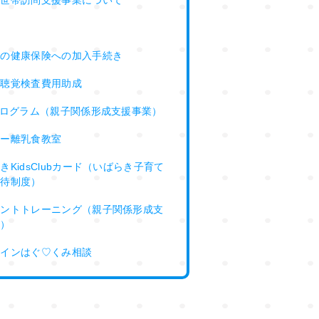
届
時の健康保険への加入手続き
児聴覚検査費用助成
プログラム（親子関係形成支援事業）
ピー離乳食教室
きKidsClubカード（いばらき子育て
優待制度）
レントトレーニング（親子関係形成支
業）
ラインはぐ♡くみ相談