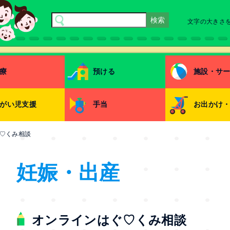
文字の大きさ
療
預ける
施設・サ
がい児支援
手当
お出かけ
♡くみ相談
妊娠・出産
オンラインはぐ♡くみ相談