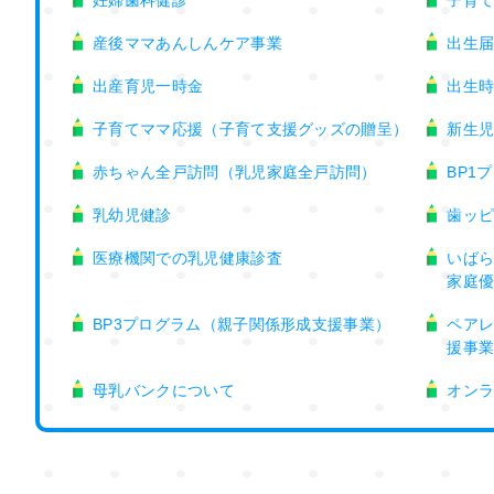
産後ママあんしんケア事業
出生
出産育児一時金
出生
子育てママ応援（子育て支援グッズの贈呈）
新生
赤ちゃん全戸訪問（乳児家庭全戸訪問）
BP1
乳幼児健診
歯ッ
医療機関での乳児健康診査
いばら
家庭
BP3プログラム（親子関係形成支援事業）
ペア
援事
母乳バンクについて
オン