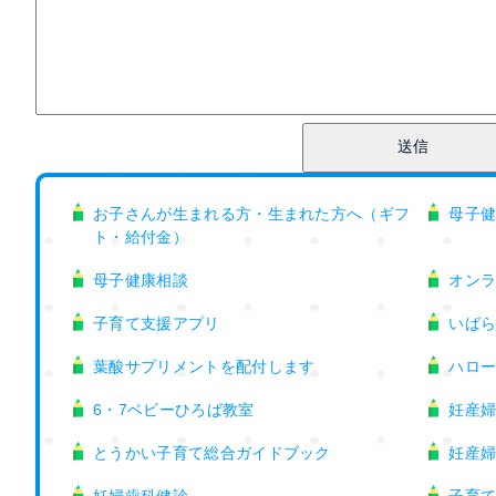
お子さんが生まれる方・生まれた方へ（ギフ
母子
ト・給付金）
母子健康相談
オン
子育て支援アプリ
いば
葉酸サプリメントを配付します
ハロ
6・7ベビーひろば教室
妊産
とうかい子育て総合ガイドブック
妊産
妊婦歯科健診
子育