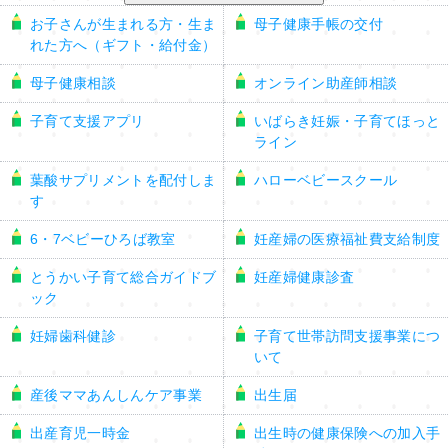
お子さんが生まれる方・生ま
母子健康手帳の交付
れた方へ（ギフト・給付金）
母子健康相談
オンライン助産師相談
子育て支援アプリ
いばらき妊娠・子育てほっと
ライン
葉酸サプリメントを配付しま
ハローベビースクール
す
6・7ベビーひろば教室
妊産婦の医療福祉費支給制度
とうかい子育て総合ガイドブ
妊産婦健康診査
ック
妊婦歯科健診
子育て世帯訪問支援事業につ
いて
産後ママあんしんケア事業
出生届
出産育児一時金
出生時の健康保険への加入手