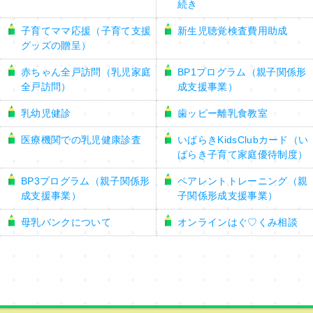
続き
子育てママ応援（子育て支援
新生児聴覚検査費用助成
グッズの贈呈）
赤ちゃん全戸訪問（乳児家庭
BP1プログラム（親子関係形
全戸訪問）
成支援事業）
乳幼児健診
歯ッピー離乳食教室
医療機関での乳児健康診査
いばらきKidsClubカード（い
ばらき子育て家庭優待制度）
BP3プログラム（親子関係形
ペアレントトレーニング（親
成支援事業）
子関係形成支援事業）
母乳バンクについて
オンラインはぐ♡くみ相談