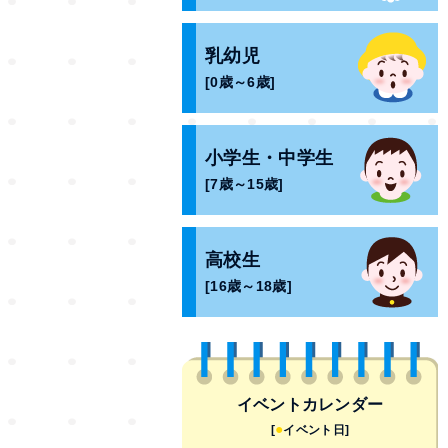
乳幼児
[0歳～6歳]
小学生・中学生
[7歳～15歳]
高校生
[16歳～18歳]
イベントカレンダー
●
[
イベント日]