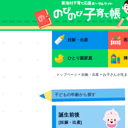
本文へ
妊娠・出産
医
ひとり親家庭
障
トップページ
>
妊娠・出産
>
お子さんが生ま
子どもの年齢から探す
誕生前後
[妊娠・出産]