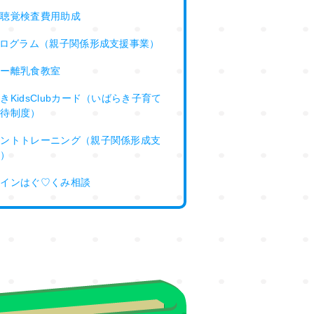
児聴覚検査費用助成
プログラム（親子関係形成支援事業）
ピー離乳食教室
きKidsClubカード（いばらき子育て
優待制度）
レントトレーニング（親子関係形成支
業）
ラインはぐ♡くみ相談