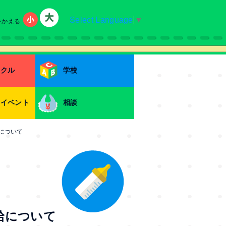
Select Language
▼
をかえる
小
大
ークル
学校
・イベント
相談
給について
給について