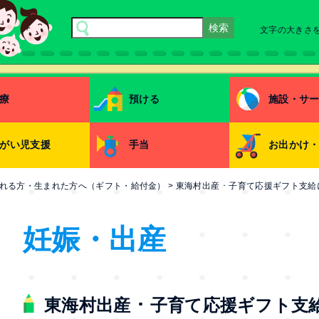
文字の大きさ
療
預ける
施設・サ
がい児支援
手当
お出かけ
れる方・生まれた方へ（ギフト・給付金）
>
東海村出産 ･ 子育て応援ギフト支
妊娠・出産
東海村出産 ･ 子育て応援ギフト支