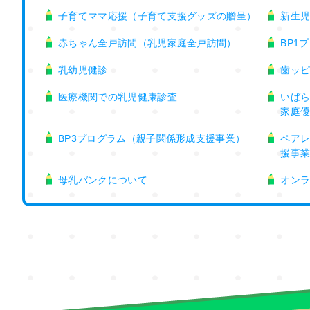
子育てママ応援（子育て支援グッズの贈呈）
新生
赤ちゃん全戸訪問（乳児家庭全戸訪問）
BP1
乳幼児健診
歯ッ
医療機関での乳児健康診査
いばら
家庭
BP3プログラム（親子関係形成支援事業）
ペア
援事
母乳バンクについて
オン