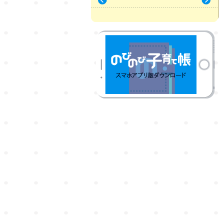
« 7月
9月 »
のびのび子育て帳