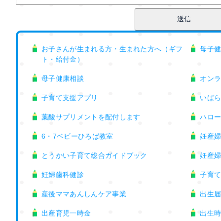
お子さんが生まれる方・生まれた方へ（ギフ
母子
ト・給付金）
母子健康相談
オン
子育て支援アプリ
いば
葉酸サプリメントを配付します
ハロ
6・7ベビーひろば教室
妊産
とうかい子育て総合ガイドブック
妊産
妊婦歯科健診
子育
産後ママあんしんケア事業
出生
出産育児一時金
出生