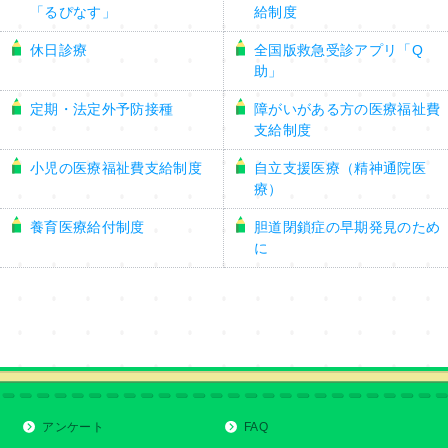
「るぴなす」
給制度
休日診療
全国版救急受診アプリ「Q
助」
定期・法定外予防接種
障がいがある方の医療福祉費
支給制度
小児の医療福祉費支給制度
自立支援医療（精神通院医
療）
養育医療給付制度
胆道閉鎖症の早期発見のため
に
アンケート
FAQ